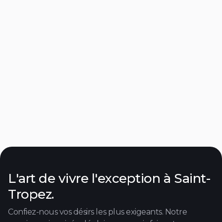
Hôtel Muse
Ramatuelle
Près de la plage
Découvrir

L'art de vivre l'exception à Saint-
Tropez.
Confiez-nous vos désirs les plus exigeants. Notre