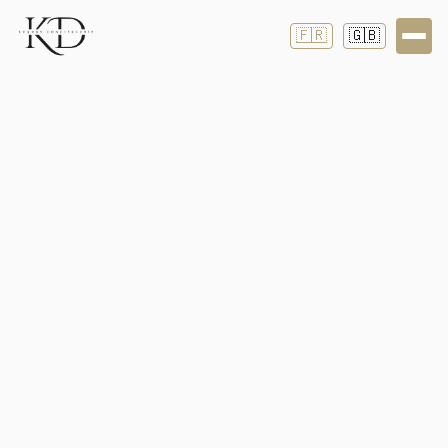
🇫🇷
🇬🇧