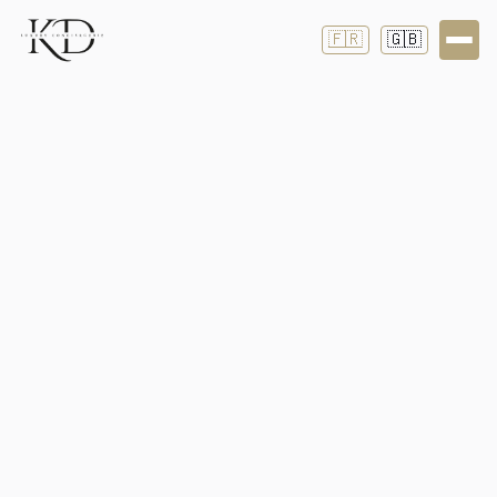
🇫🇷
🇬🇧