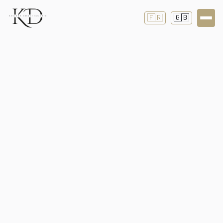
🇫🇷
🇬🇧