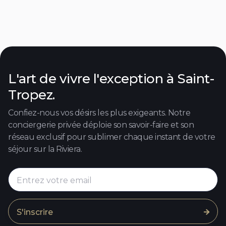
450
5
5
12
Contact agent

L'art de vivre l'exception à Saint-
Tropez.
Confiez-nous vos désirs les plus exigeants. Notre
conciergerie privée déploie son savoir-faire et son
réseau exclusif pour sublimer chaque instant de votre
séjour sur la Riviera.
