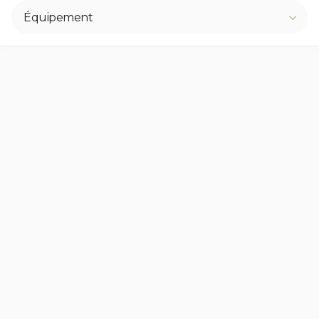
Équipement


Villa Calista
Pampelonne – 83350 Ramatuelle, France