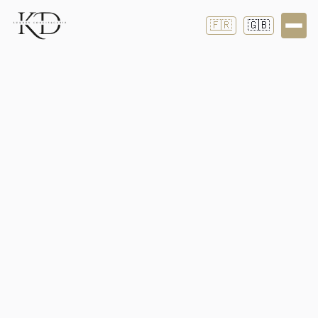
🇫🇷
🇬🇧