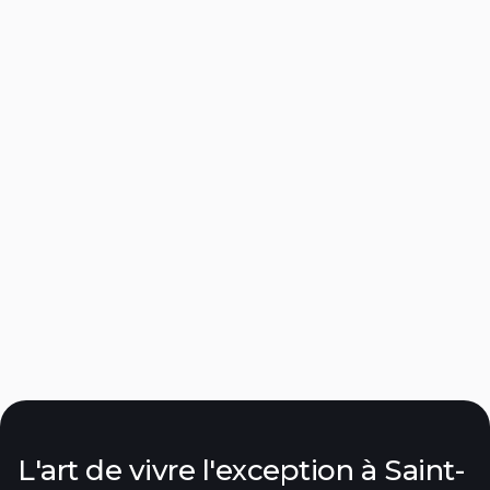

Villa Daha
Centre-ville – Quartier Place des Lices,
250
4
4
8
Découvrir

L'art de vivre l'exception à Saint-