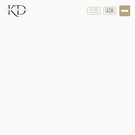
🇫🇷
🇬🇧